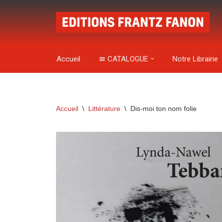
Aller
au
contenu
Accueil
CATALOGUE
Notre Librairie
Accueil
\
Littérature
\
Dis-moi ton nom folie