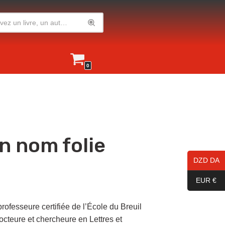
0
n nom folie
DZD DA
EUR €
fesseure certifiée de l’École du Breuil
octeure et chercheure en Lettres et