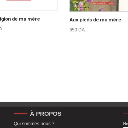
ligion de ma mère
Aux pieds de ma mère
A
650
DA
À PROPOS
Qui sommes-nous ?
No