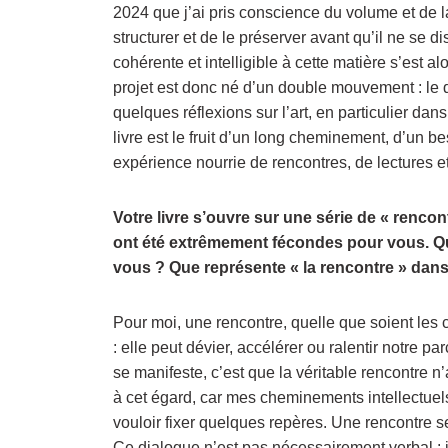
2024 que j’ai pris conscience du volume et de l
structurer et de le préserver avant qu’il ne se
cohérente et intelligible à cette matière s’es
projet est donc né d’un double mouvement : le 
quelques réflexions sur l’art, en particulier dan
livre est le fruit d’un long cheminement, d’un b
expérience nourrie de rencontres, de lectures e
Votre livre s’ouvre sur une série de « rencon
ont été extrêmement fécondes pour vous. Qu’
vous ? Que représente « la rencontre » dans v
Pour moi, une rencontre, quelle que soient le
: elle peut dévier, accélérer ou ralentir notre p
se manifeste, c’est que la véritable rencontre 
à cet égard, car mes cheminements intellectue
vouloir fixer quelques repères. Une rencontre se
Ce dialogue n’est pas nécessairement verbal : i