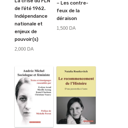
La crise du FLN
– Les contre-
de l’été 1962.
feux de la
Indépendance
déraison
nationale et
1,500
DA
enjeux de
pouvoir(s)
2,000
DA