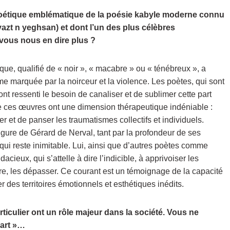
poétique emblématique de la poésie kabyle moderne connu
azt n yeghsan) et dont l’un des plus célèbres
ous nous en dire plus ?
ique, qualifié de « noir », « macabre » ou « ténébreux », a
 marquée par la noirceur et la violence. Les poètes, qui sont
nt ressenti le besoin de canaliser et de sublimer cette part
ue ces œuvres ont une dimension thérapeutique indéniable :
r et de panser les traumatismes collectifs et individuels.
gure de Gérard de Nerval, tant par la profondeur de ses
qui reste inimitable. Lui, ainsi que d’autres poètes comme
cieux, qui s’attelle à dire l’indicible, à apprivoiser les
re, les dépasser. Ce courant est un témoignage de la capacité
r des territoires émotionnels et esthétiques inédits.
rticulier ont un rôle majeur dans la société. Vous ne
’art »…