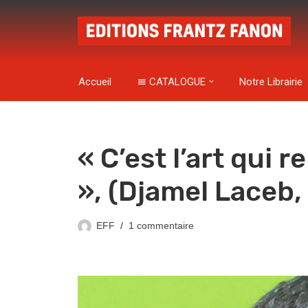
Aller
au
contenu
Accueil
CATALOGUE
Notre Librairie
« C’est l’art qui 
», (Djamel Laceb, 
EFF
1 commentaire