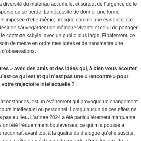
a diversité du matériau accumulé, et surtout de l’urgence de le
 disperse ou se perde. La nécessité de donner une forme
t alors imposée d’elle-même, presque comme une évidence. Ce
désir de sauvegarder une mémoire vivante et celui de partager
s le contexte kabyle, avec un public plus large. Finalement, ce
esoin de mettre en ordre mes idées et de transmettre une
t d’observations.
tres » avec des amis et des idées qui, à bien vous écouter,
est-ce qui est et qui n’est pas une « rencontre » pour
otre trajectoire intellectuelle ?
s circonstances, est un événement qui provoque un changement
arcours intellectuel ou personnel. Lorsqu’aucun de ces effets ne
n’a pas eu lieu. L’année 2024 a été particulièrement marquante
ls ont été fréquemment bouleversés, ce qui m’a poussé à
 reconnaît avant tout à la qualité du dialogue qu’elle suscite.
l peut naître d’un échange de regards, d’une lecture, de la