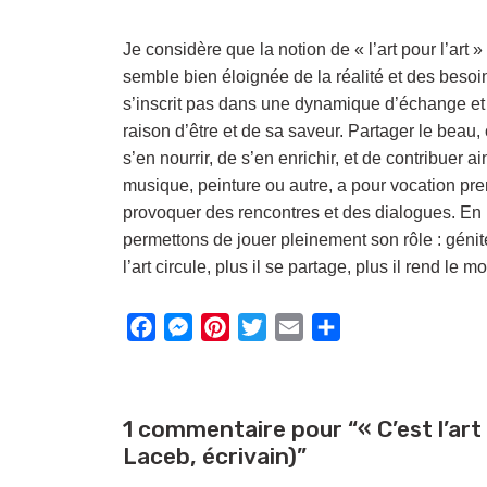
Je considère que la notion de « l’art pour l’art 
semble bien éloignée de la réalité et des besoins 
s’inscrit pas dans une dynamique d’échange et
raison d’être et de sa saveur. Partager le beau, 
s’en nourrir, de s’en enrichir, et de contribuer ai
musique, peinture ou autre, a pour vocation pr
provoquer des rencontres et des dialogues. En r
permettons de jouer pleinement son rôle : génite
l’art circule, plus il se partage, plus il rend le
F
M
P
T
E
P
a
e
i
w
m
a
c
s
n
i
a
r
e
s
t
t
i
t
1 commentaire pour “« C’est l’art
b
e
e
t
l
a
Laceb, écrivain)”
o
n
r
e
g