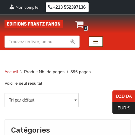
+213 552397136
Mon compte
Aller
au
0
contenu
Accueil
\
Produit Nb. de pages
\
396 pages
Voici le seul résultat
DZD DA
EUR €
Catégories