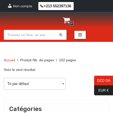
📞+213 552397136
Mon compte
Aller
au
0
contenu
Accueil
\
Produit Nb. de pages
\
102 pages
Voici le seul résultat
DZD DA
EUR €
Catégories