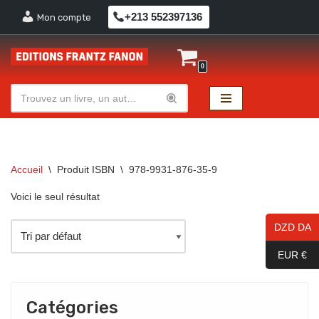
+213 552397136
Mon compte
Aller
au
0
contenu
Accueil
\
Produit ISBN
\
978-9931-876-35-9
Voici le seul résultat
DZD DA
EUR €
Catégories