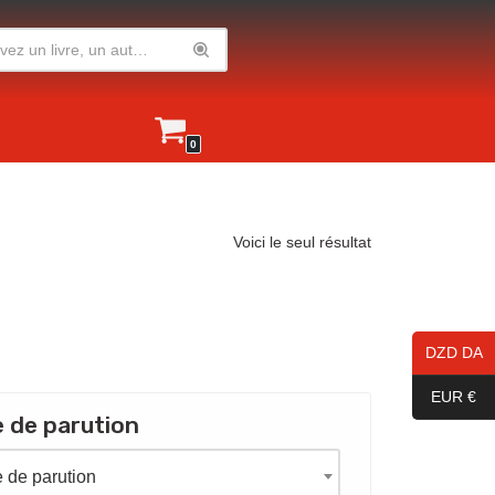
0
Voici le seul résultat
DZD DA
EUR €
 de parution
 de parution