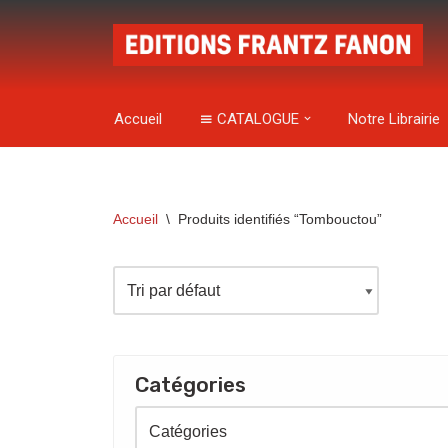
Aller
au
contenu
Accueil
CATALOGUE
Notre Librairie
Accueil
\
Produits identifiés “Tombouctou”
Catégories
Catégories