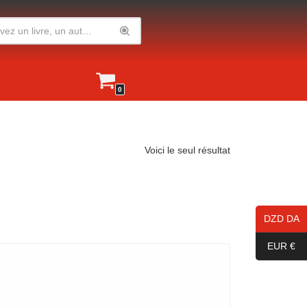
0
Voici le seul résultat
DZD DA
EUR €