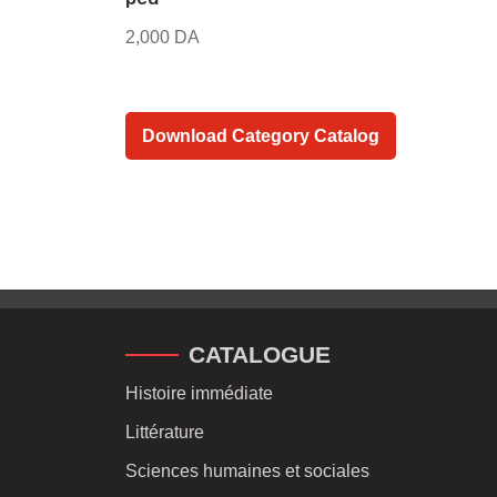
2,000
DA
Download Category Catalog
CATALOGUE
Histoire immédiate
Littérature
Sciences humaines et sociales