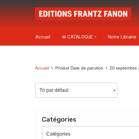
Aller
au
contenu
Accueil
CATALOGUE
Notre Librairie
Accueil
\
Produit Date de parution
\
20 septembre 
Catégories
Catégories