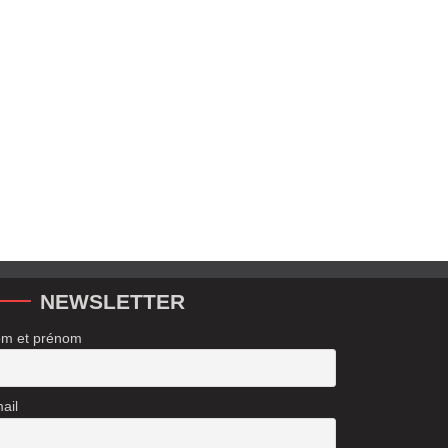
NEWSLETTER
m et prénom
ail