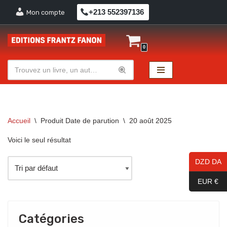
+213 552397136
Mon compte
Aller
au
0
contenu
Accueil
\
Produit Date de parution
\
20 août 2025
Voici le seul résultat
DZD DA
EUR €
Catégories