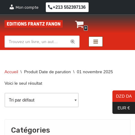
+213 552397136
Mon compte
Aller
au
0
contenu
Accueil
\
Produit Date de parution
\
01 novembre 2025
Voici le seul résultat
DZD DA
EUR €
Catégories