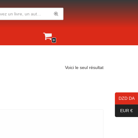
0
Voici le seul résultat
DZD DA
EUR €