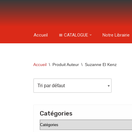
Aller
au
contenu
Accueil
CATALOGUE
Notre Librairie
Accueil
\
Produit Auteur
\
Suzanne El Kenz
Catégories