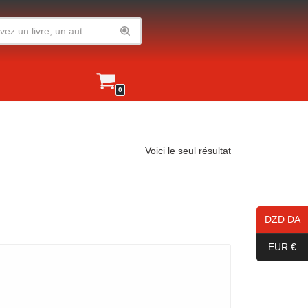
0
Voici le seul résultat
DZD DA
EUR €