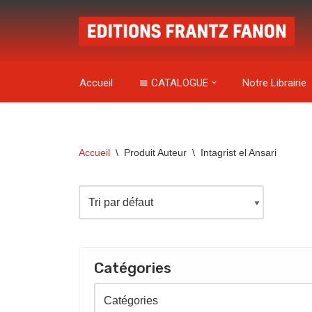
Aller
au
contenu
Accueil
CATALOGUE
Notre Librairie
Accueil
\
Produit Auteur
\
Intagrist el Ansari
Catégories
Catégories